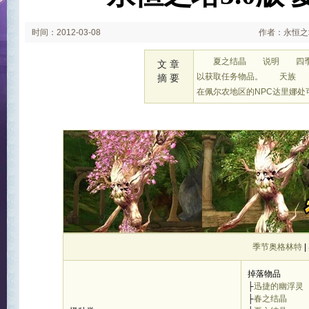
时间：2012-03-08
作者：永恒之塔
夏之结晶 说明 四季结晶
文 章
以获取任务物品。 天族 
摘 要
在佩尔农地区的NPC达里娜处
季节奥格林特
|
掉落物品
├
迅捷的幽浮灵
├
春之结晶