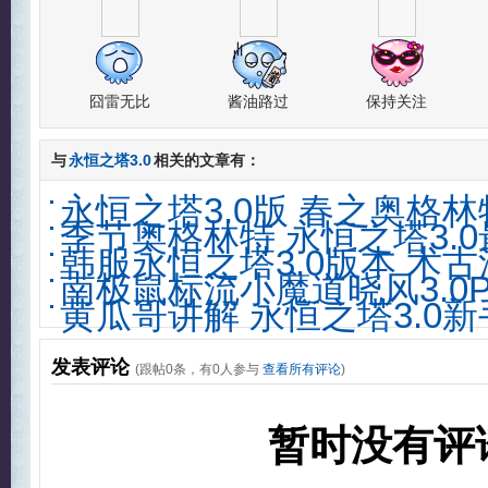
囧雷无比
酱油路过
保持关注
与
永恒之塔3.0
相关的文章有：
永恒之塔3.0版 春之奥格
季节奥格林特 永恒之塔3.
韩服永恒之塔3.0版本 术
南极鼠标流小魔道晓风3.0
黄瓜哥讲解 永恒之塔3.0
发表评论
(跟帖
0
条，有
0
人参与
查看所有评论
)
暂时没有评