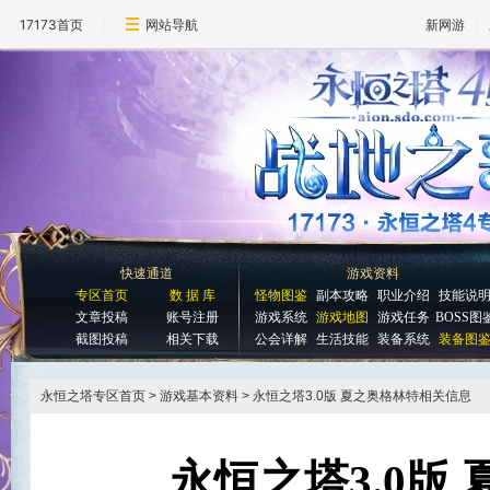
17173首页
网站导航
新网游
快速通道
游戏资料
专区首页
数 据 库
怪物图鉴
副本攻略
职业介绍
技能说
文章投稿
账号注册
游戏系统
游戏地图
游戏任务
BOSS图
截图投稿
相关下载
公会详解
生活技能
装备系统
装备图
永恒之塔专区首页
> 游戏基本资料 > 永恒之塔3.0版 夏之奥格林特相关信息
永恒之塔3.0版