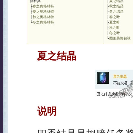
怪种类
├
夏之结晶
├
春之奥格林特
├
秋之结晶
├
夏之奥格林特
├
冬之结晶
├
秋之奥格林特
├
春之叶
└
冬之奥格林特
├
夏之叶
├
秋之叶
├
冬之叶
└
图形装饰包袱
夏之结晶
说明