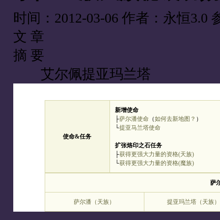
时间：2012-03-06
作者：永恒3.0
文 章
摘 要
艾尔佩提亚玛兰塔
新增使命
├
萨尔潘使命
（
如何去新地图？
）
└
提亚马兰塔使命
使命&任务
扩张烙印之石任务
├
获得更强大力量的资格(天族)
└
获得更强大力量的资格(魔族)
萨
萨尔潘（天族）
提亚玛兰塔（天族）