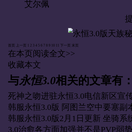
艾尔佩
首页
上一页
1
2
3
4
5
6
7
8
9
10
11
下一页
末页
在本页阅读全文>>
收藏本文
与
永恒3.0
相关的文章有
死神之吻进驻永恒3.0电信新区宣
韩服永恒3.0版 阿图兰空中要塞副
韩服永恒3.0版2月1日更新 坐骑系
3.0治愈各方面加强并不是PVP弱