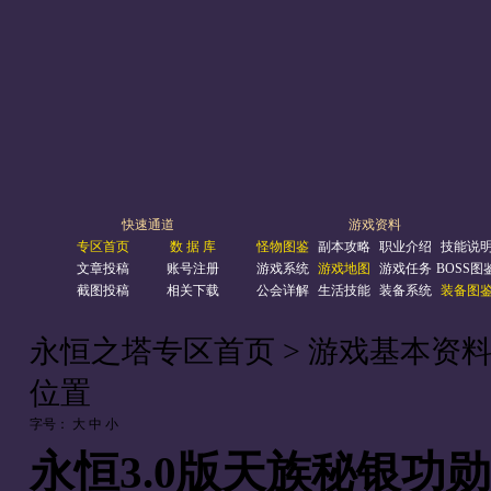
快速通道
游戏资料
专区首页
数 据 库
怪物图鉴
副本攻略
职业介绍
技能说
文章投稿
账号注册
游戏系统
游戏地图
游戏任务
BOSS图
截图投稿
相关下载
公会详解
生活技能
装备系统
装备图
永恒之塔专区首页
> 游戏基本资料
位置
字号：
大
中
小
永恒3.0版天族秘银功