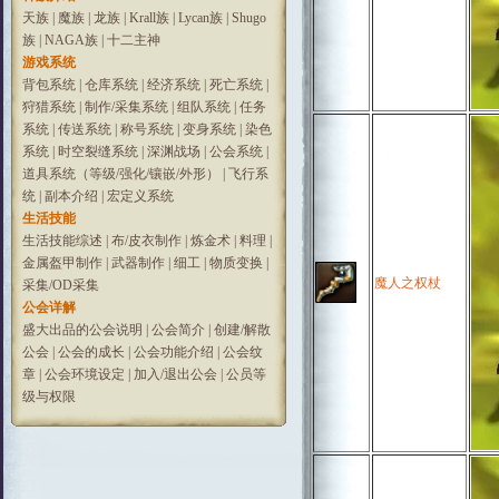
天族
|
魔族
|
龙族
|
Krall族
|
Lycan族
|
Shugo
族
|
NAGA族
|
十二主神
游戏系统
背包系统
|
仓库系统
|
经济系统
|
死亡系统
|
狩猎系统
|
制作/采集系统
|
组队系统
|
任务
系统
|
传送系统
|
称号系统
|
变身系统
|
染色
系统
|
时空裂缝系统
|
深渊战场
|
公会系统
|
道具系统（等级/强化/镶嵌/外形）
|
飞行系
统
|
副本介绍
|
宏定义系统
生活技能
生活技能综述
|
布/皮衣制作
|
炼金术
|
料理
|
金属盔甲制作
|
武器制作
|
细工
|
物质变换
|
魔人之权杖
采集/OD采集
公会详解
盛大出品的公会说明
|
公会简介
|
创建/解散
公会
|
公会的成长
|
公会功能介绍
|
公会纹
章
|
公会环境设定
|
加入/退出公会
|
公员等
级与权限