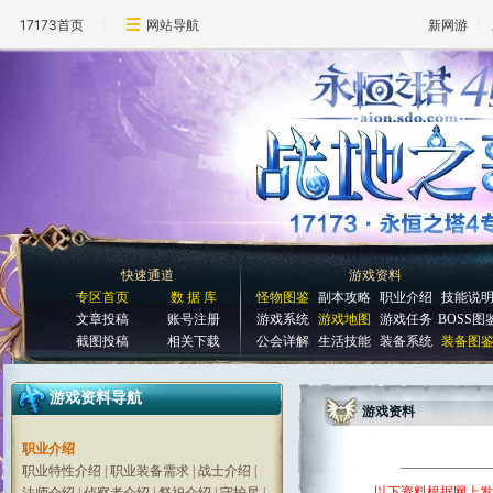
17173首页
网站导航
新网游
快速通道
游戏资料
专区首页
数 据 库
怪物图鉴
副本攻略
职业介绍
技能说
文章投稿
账号注册
游戏系统
游戏地图
游戏任务
BOSS图
截图投稿
相关下载
公会详解
生活技能
装备系统
装备图
游戏资料导航
游戏资料
职业介绍
职业特性介绍
|
职业装备需求
|
战士介绍
|
以下资料根据网上发