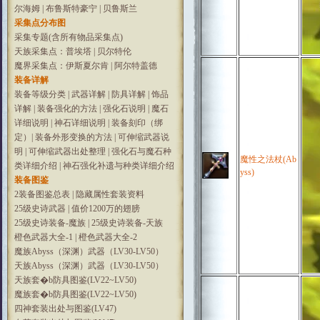
尔海姆
|
布鲁斯特豪宁
|
贝鲁斯兰
采集点分布图
采集专题(含所有物品采集点)
天族采集点：普埃塔
|
贝尔特伦
魔界采集点：伊斯夏尔肯
|
阿尔特盖德
装备详解
装备等级分类
|
武器详解
|
防具详解
|
饰品
详解
|
装备强化的方法
|
强化石说明
|
魔石
详细说明
|
神石详细说明
|
装备刻印（绑
定）
|
装备外形变换的方法
|
可伸缩武器说
明
|
可伸缩武器出处整理
|
强化石与魔石种
魔性之法杖(Ab
类详细介绍
|
神石强化补遗与种类详细介绍
yss)
装备图鉴
2装备图鉴总表
|
隐藏属性套装资料
25级史诗武器
|
值价1200万的翅膀
25级史诗装备-魔族
|
25级史诗装备-天族
橙色武器大全-1
|
橙色武器大全-2
魔族Abyss（深渊）武器（LV30-LV50）
天族Abyss（深渊）武器（LV30-LV50）
天族套�b防具图鉴(LV22~LV50)
魔族套�b防具图鉴(LV22~LV50)
四神套装出处与图鉴(LV47)