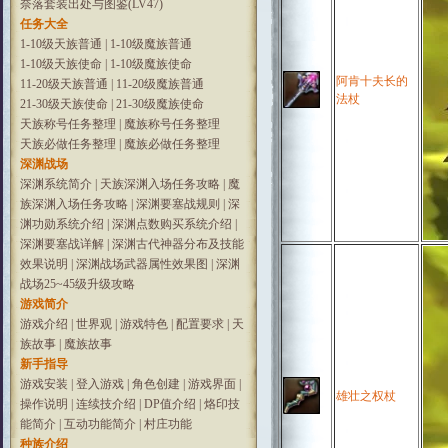
奈落套装出处与图鉴(LV47)
任务大全
1-10级天族普通
|
1-10级魔族普通
1-10级天族使命
|
1-10级魔族使命
阿肯十夫长的
11-20级天族普通
|
11-20级魔族普通
法杖
21-30级天族使命
|
21-30级魔族使命
天族称号任务整理
|
魔族称号任务整理
天族必做任务整理
|
魔族必做任务整理
深渊战场
深渊系统简介
|
天族深渊入场任务攻略
|
魔
族深渊入场任务攻略
|
深渊要塞战规则
|
深
渊功勋系统介绍
|
深渊点数购买系统介绍
|
深渊要塞战详解
|
深渊古代神器分布及技能
效果说明
|
深渊战场武器属性效果图
|
深渊
战场25~45级升级攻略
游戏简介
游戏介绍
|
世界观
|
游戏特色
|
配置要求
|
天
族故事
|
魔族故事
新手指导
游戏安装
|
登入游戏
|
角色创建
|
游戏界面
|
雄壮之权杖
操作说明
|
连续技介绍
|
DP值介绍
|
烙印技
能简介
|
互动功能简介
|
村庄功能
种族介绍