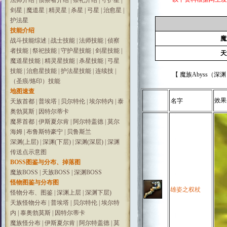
法师介绍
|
侦察者介绍
|
祭祀介绍
|
守护星
|
剑星
|
魔道星
|
精灵星
|
杀星
|
弓星
|
治愈星
|
护法星
技能介绍
魔
战斗技能综述
|
战士技能
|
法师技能
|
侦察
者技能
|
祭祀技能
|
守护星技能
|
剑星技能
|
天
魔道星技能
|
精灵星技能
|
杀星技能
|
弓星
技能
|
治愈星技能
|
护法星技能
|
连续技
|
【 魔族Abyss（深渊
（圣痕/烙印）技能
地图速查
效果
名字
天族首都
|
普埃塔
|
贝尔特伦
|
埃尔特内
|
泰
奥勃莫斯
|
因特尔蒂卡
魔界首都
|
伊斯夏尔肯
|
阿尔特盖德
|
莫尔
海姆
|
布鲁斯特豪宁
|
贝鲁斯兰
深渊(上层)
|
深渊(下层)
|
深渊(深层)
|
深渊
传送点示意图
BOSS图鉴与分布、掉落图
魔族BOSS
|
天族BOSS
|
深渊BOSS
怪物图鉴与分布图
雄姿之权杖
怪物分布、图鉴
|
深渊上层
|
深渊下层)
天族怪物分布
|
普埃塔
|
贝尔特伦
|
埃尔特
内
|
泰奥勃莫斯
|
因特尔蒂卡
魔族怪分布
|
伊斯夏尔肯
|
阿尔特盖德
|
莫