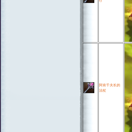
s)
阿肯千夫长的
法杖