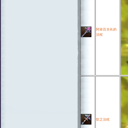
阿肯百夫长的
法杖
饮之法杖