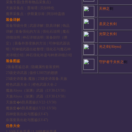
采集专题(含所有物品采集点)
天族采集点：普埃塔
|
贝尔特伦
天神之
剑
魔界采集点：伊斯夏尔肯
|
阿尔特盖德
装备详解
圣灵之长剑
装备等级分类
|
武器详解
|
防具详解
|
饰品
详解
|
装备强化的方法
|
强化石说明
|
魔石
光荣之长剑
详细说明
|
神石详细说明
|
装备刻印（绑
定）
|
装备外形变换的方法
|
可伸缩武器说
光之剑(Abyss)
明
|
可伸缩武器出处整理
|
强化石与魔石种
类详细介绍
|
神石强化补遗与种类详细介绍
装备图鉴
守护者千夫长之
剑
2装备图鉴总表
|
隐藏属性套装资料
25级史诗武器
|
值价1200万的翅膀
25级史诗装备-魔族
|
25级史诗装备-天族
橙色武器大全-1
|
橙色武器大全-2
魔族Abyss（深渊）武器（LV30-LV50）
天族Abyss（深渊）武器（LV30-LV50）
天族套�b防具图鉴(LV22~LV50)
魔族套�b防具图鉴(LV22~LV50)
四神套装出处与图鉴(LV47)
奈落套装出处与图鉴(LV47)
任务大全
1-10级天族普通
|
1-10级魔族普通