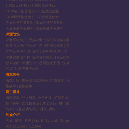
1-10级天族使命
|
1-10级魔族使命
11-20级天族普通
|
11-20级魔族普通
21-30级天族使命
|
21-30级魔族使命
天族称号任务整理
|
魔族称号任务整理
天族必做任务整理
|
魔族必做任务整理
深渊战场
深渊系统简介
|
天族深渊入场任务攻略
|
魔
族深渊入场任务攻略
|
深渊要塞战规则
|
深
渊功勋系统介绍
|
深渊点数购买系统介绍
|
深渊要塞战详解
|
深渊古代神器分布及技能
效果说明
|
深渊战场武器属性效果图
|
深渊
战场25~45级升级攻略
游戏简介
游戏介绍
|
世界观
|
游戏特色
|
配置要求
|
天
族故事
|
魔族故事
新手指导
游戏安装
|
登入游戏
|
角色创建
|
游戏界面
|
操作说明
|
连续技介绍
|
DP值介绍
|
烙印技
能简介
|
互动功能简介
|
村庄功能
种族介绍
天族
|
魔族
|
龙族
|
Krall族
|
Lycan族
|
Shugo
族
|
NAGA族
|
十二主神