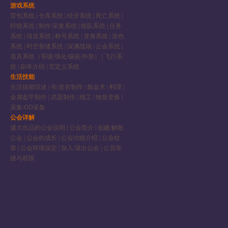
游戏系统
背包系统
|
仓库系统
|
经济系统
|
死亡系统
|
狩猎系统
|
制作/采集系统
|
组队系统
|
任务
系统
|
传送系统
|
称号系统
|
变身系统
|
染色
系统
|
时空裂缝系统
|
深渊战场
|
公会系统
|
道具系统（等级/强化/镶嵌/外形）
|
飞行系
统
|
副本介绍
|
宏定义系统
生活技能
生活技能综述
|
布/皮衣制作
|
炼金术
|
料理
|
金属盔甲制作
|
武器制作
|
细工
|
物质变换
|
采集/OD采集
公会详解
盛大出品的公会说明
|
公会简介
|
创建/解散
公会
|
公会的成长
|
公会功能介绍
|
公会纹
章
|
公会环境设定
|
加入/退出公会
|
公员等
级与权限