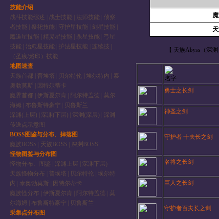
技能介绍
魔
战斗技能综述
|
战士技能
|
法师技能
|
侦察
者技能
|
祭祀技能
|
守护星技能
|
剑星技能
|
天
魔道星技能
|
精灵星技能
|
杀星技能
|
弓星
技能
|
治愈星技能
|
护法星技能
|
连续技
|
【 天族Abyss（深渊
（圣痕/烙印）技能
地图速查
天族首都
|
普埃塔
|
贝尔特伦
|
埃尔特内
|
泰
名字
奥勃莫斯
|
因特尔蒂卡
勇士之长剑
魔界首都
|
伊斯夏尔肯
|
阿尔特盖德
|
莫尔
海姆
|
布鲁斯特豪宁
|
贝鲁斯兰
神圣之剑
深渊(上层)
|
深渊(下层)
|
深渊(深层)
|
深渊
传送点示意图
BOSS图鉴与分布、掉落图
守护者 十夫长之剑
魔族BOSS
|
天族BOSS
|
深渊BOSS
怪物图鉴与分布图
名将之长剑
怪物分布、图鉴
|
深渊上层
|
深渊下层)
天族怪物分布
|
普埃塔
|
贝尔特伦
|
埃尔特
巨人之长剑
内
|
泰奥勃莫斯
|
因特尔蒂卡
魔族怪分布
|
伊斯夏尔肯
|
阿尔特盖德
|
莫
尔海姆
|
布鲁斯特豪宁
|
贝鲁斯兰
守护者百夫长之
剑
采集点分布图