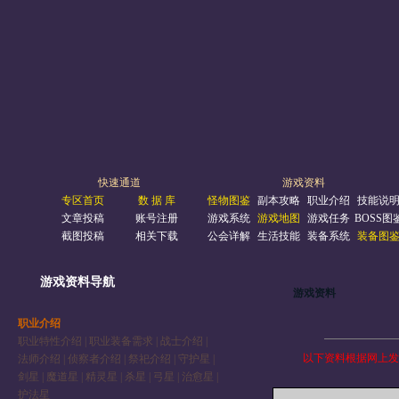
快速通道
游戏资料
专区首页
数 据 库
怪物图鉴
副本攻略
职业介绍
技能说
文章投稿
账号注册
游戏系统
游戏地图
游戏任务
BOSS图
截图投稿
相关下载
公会详解
生活技能
装备系统
装备图
游戏资料导航
游戏资料
职业介绍
职业特性介绍
|
职业装备需求
|
战士介绍
|
以下资料根据网上发
法师介绍
|
侦察者介绍
|
祭祀介绍
|
守护星
|
剑星
|
魔道星
|
精灵星
|
杀星
|
弓星
|
治愈星
|
护法星