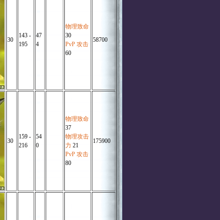
物理致命
143 -
47
30
30
58700
195
4
PvP 攻击
60
物理致命
37
159 -
54
物理攻击
30
175900
216
0
力
21
PvP 攻击
80