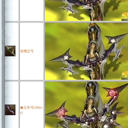
光明之弓
�之长弓(Abys
s)