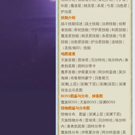
剑星
|
魔道星
|
精灵星
|
杀星
|
弓星
|
治愈星
|
护法星
技能介绍
战斗技能综述
|
战士技能
|
法师技能
|
侦察
者技能
|
祭祀技能
|
守护星技能
|
剑星技能
|
魔道星技能
|
精灵星技能
|
杀星技能
|
弓星
技能
|
治愈星技能
|
护法星技能
|
连续技
|
（圣痕/烙印）技能
地图速查
天族首都
|
普埃塔
|
贝尔特伦
|
埃尔特内
|
泰
奥勃莫斯
|
因特尔蒂卡
魔界首都
|
伊斯夏尔肯
|
阿尔特盖德
|
莫尔
海姆
|
布鲁斯特豪宁
|
贝鲁斯兰
深渊(上层)
|
深渊(下层)
|
深渊(深层)
|
深渊
传送点示意图
BOSS图鉴与分布、掉落图
魔族BOSS
|
天族BOSS
|
深渊BOSS
怪物图鉴与分布图
怪物分布、图鉴
|
深渊上层
|
深渊下层)
天族怪物分布
|
普埃塔
|
贝尔特伦
|
埃尔特
内
|
泰奥勃莫斯
|
因特尔蒂卡
魔族怪分布
|
伊斯夏尔肯
|
阿尔特盖德
|
莫