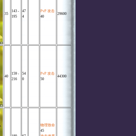
143 -
47
PvP 攻击
35
29600
195
4
40
159 -
54
PvP 攻击
40
44300
216
0
50
物理致命
45