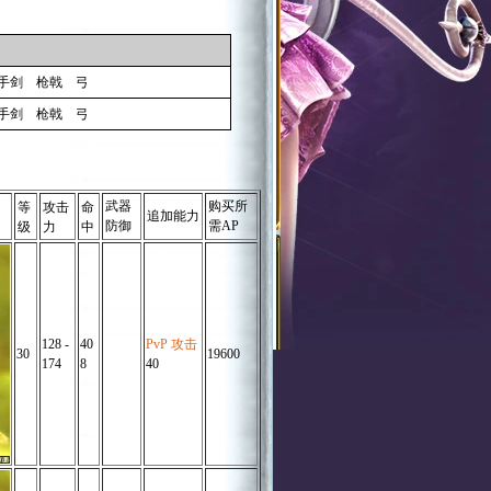
手剑
枪戟
弓
手剑
枪戟
弓
武器
购买所
等
攻击
命
追加能力
防御
需AP
级
力
中
128 -
40
PvP 攻击
30
19600
174
8
40