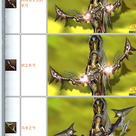
阿肯百夫长的
长弓
饮之长弓
马令之弓