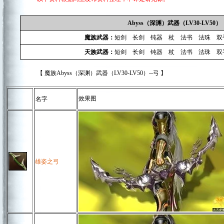
Abyss（深渊）武器（LV30-LV50）
魔族武器：
短剑
长剑
钝器
杖
法书
法珠
双
天族武器：
短剑
长剑
钝器
杖
法书
法珠
双
【 魔族Abyss（深渊）武器（LV30-LV50）--弓 】
效果图
名字
雄姿之弓