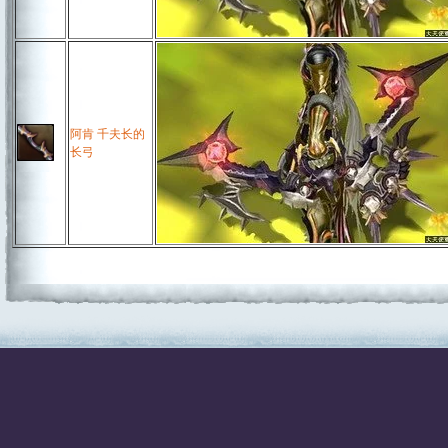
阿肯 千夫长的
长弓