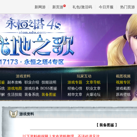
新网游
新页游
礼包/激活码
今日开服
热门页游
魔兽
天堂
王权与
游戏资料
玩家互动
截图视频
图鉴
副本攻略
职业介绍
技能说明
游戏专题
文章导航
视频专区
系统
游戏地图
游戏任务
BOSS图鉴
经验心情
职业文章
游戏截图
详解
生活技能
装备系统
装备图鉴
精华文章
火爆论坛
原画壁纸
游戏资料
【 装备图鉴 】
以下资料根据网上发布资料整理，不详处请见谅。