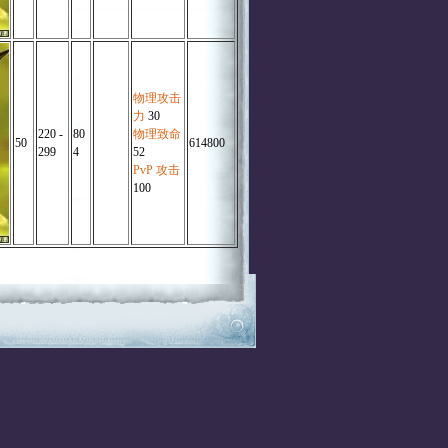
物理攻击
力
30
220 -
80
物理致命
50
614800
299
4
52
PvP 攻击
100