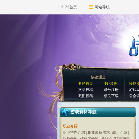
17173首页
网站导航
快速通道
专区首页
数 据 库
怪物
文章投稿
账号注册
游戏
截图投稿
相关下载
公会
游戏资料导航
职业介绍
职业特性介绍
|
职业装备需求
|
战士介绍
|
法师介绍
|
侦察者介绍
|
祭祀介绍
|
守护星
|