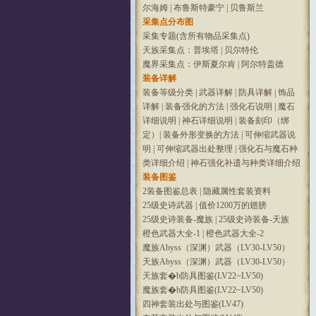
尔海姆
|
布鲁斯特豪宁
|
贝鲁斯兰
采集点分布图
采集专题(含所有物品采集点)
天族采集点：普埃塔
|
贝尔特伦
魔界采集点：伊斯夏尔肯
|
阿尔特盖德
装备详解
装备等级分类
|
武器详解
|
防具详解
|
饰品
详解
|
装备强化的方法
|
强化石说明
|
魔石
详细说明
|
神石详细说明
|
装备刻印（绑
定）
|
装备外形变换的方法
|
可伸缩武器说
明
|
可伸缩武器出处整理
|
强化石与魔石种
类详细介绍
|
神石强化补遗与种类详细介绍
装备图鉴
2装备图鉴总表
|
隐藏属性套装资料
25级史诗武器
|
值价1200万的翅膀
25级史诗装备-魔族
|
25级史诗装备-天族
橙色武器大全-1
|
橙色武器大全-2
魔族Abyss（深渊）武器（LV30-LV50）
天族Abyss（深渊）武器（LV30-LV50）
天族套�b防具图鉴(LV22~LV50)
魔族套�b防具图鉴(LV22~LV50)
四神套装出处与图鉴(LV47)