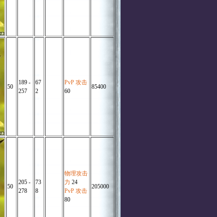
189 -
67
PvP 攻击
50
85400
257
2
60
物理攻击
205 -
73
力
24
50
205000
278
8
PvP 攻击
80