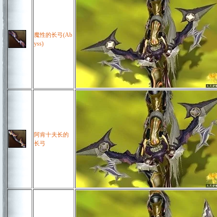
魔性的长弓(Ab
yss)
阿肯十夫长的
长弓