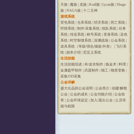
天族
|
魔族
|
龙族
|
Krall族
|
Lycan族
|
Shugo
族
|
NAGA族
|
十二主神
游戏系统
背包系统
|
仓库系统
|
经济系统
|
死亡系统
|
狩猎系统
|
制作/采集系统
|
组队系统
|
任务
系统
|
传送系统
|
称号系统
|
变身系统
|
染色
系统
|
时空裂缝系统
|
深渊战场
|
公会系统
|
道具系统（等级/强化/镶嵌/外形）
|
飞行系
统
|
副本介绍
|
宏定义系统
生活技能
生活技能综述
|
布/皮衣制作
|
炼金术
|
料理
|
金属盔甲制作
|
武器制作
|
细工
|
物质变换
|
采集/OD采集
公会详解
盛大出品的公会说明
|
公会简介
|
创建/解散
公会
|
公会的成长
|
公会功能介绍
|
公会纹
章
|
公会环境设定
|
加入/退出公会
|
公员等
级与权限