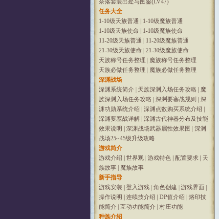
奈落套装出处与图鉴(LV47)
任务大全
1-10级天族普通
|
1-10级魔族普通
1-10级天族使命
|
1-10级魔族使命
11-20级天族普通
|
11-20级魔族普通
21-30级天族使命
|
21-30级魔族使命
天族称号任务整理
|
魔族称号任务整理
天族必做任务整理
|
魔族必做任务整理
深渊战场
深渊系统简介
|
天族深渊入场任务攻略
|
魔
族深渊入场任务攻略
|
深渊要塞战规则
|
深
渊功勋系统介绍
|
深渊点数购买系统介绍
|
深渊要塞战详解
|
深渊古代神器分布及技能
效果说明
|
深渊战场武器属性效果图
|
深渊
战场25~45级升级攻略
游戏简介
游戏介绍
|
世界观
|
游戏特色
|
配置要求
|
天
族故事
|
魔族故事
新手指导
游戏安装
|
登入游戏
|
角色创建
|
游戏界面
|
操作说明
|
连续技介绍
|
DP值介绍
|
烙印技
能简介
|
互动功能简介
|
村庄功能
种族介绍