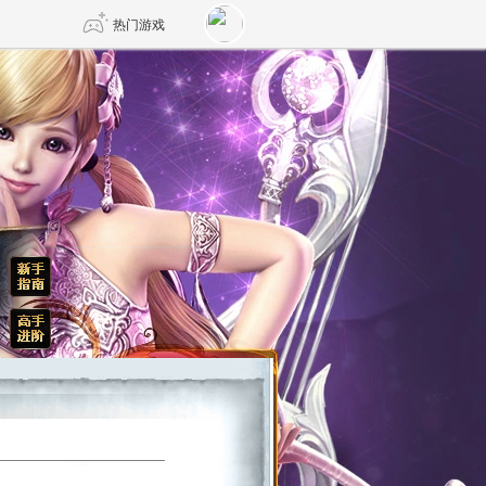
热门游戏
DNF
传奇4
剑网3旗舰版
新天龙八部
自由
诛仙世界
仙剑世界