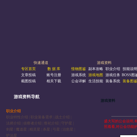
快速通道
游戏资料
专区首页
数 据 库
怪物图鉴
副本攻略
职业介绍
技能说
文章投稿
账号注册
游戏系统
游戏地图
游戏任务
BOSS图
截图投稿
相关下载
公会详解
生活技能
装备系统
装备图
游戏资料导航
游戏资料
职业介绍
职业特性介绍
|
职业装备需求
|
战士介绍
|
盛大写的公会说明,
法师介绍
|
侦察者介绍
|
祭祀介绍
|
守护星
|
照着看,对公会功能
剑星
|
魔道星
|
精灵星
|
杀星
|
弓星
|
治愈星
|
护法星