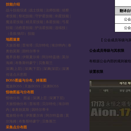
技能介绍
战斗技能综述
|
战士技能
|
法师技能
|
侦察
翻译自
者技能
|
祭祀技能
|
守护星技能
|
剑星技能
|
公会
魔道星技能
|
精灵星技能
|
杀星技能
|
弓星
技能
|
治愈星技能
|
护法星技能
|
连续技
|
公会
（圣痕/烙印）技能
地图速查
【 公会成员等级与其
天族首都
|
普埃塔
|
贝尔特伦
|
埃尔特内
|
泰
公会成员等级与其权限
奥勃莫斯
|
因特尔蒂卡
魔界首都
|
伊斯夏尔肯
|
阿尔特盖德
|
莫尔
有根据公会内部的规则被给
海姆
|
布鲁斯特豪宁
|
贝鲁斯兰
深渊(上层)
|
深渊(下层)
|
深渊(深层)
|
深渊
设置权限
传送点示意图
BOSS图鉴与分布、掉落图
魔族BOSS
|
天族BOSS
|
深渊BOSS
怪物图鉴与分布图
怪物分布、图鉴
|
深渊上层
|
深渊下层)
天族怪物分布
|
普埃塔
|
贝尔特伦
|
埃尔特
内
|
泰奥勃莫斯
|
因特尔蒂卡
魔族怪分布
|
伊斯夏尔肯
|
阿尔特盖德
|
莫
尔海姆
|
布鲁斯特豪宁
|
贝鲁斯兰
采集点分布图