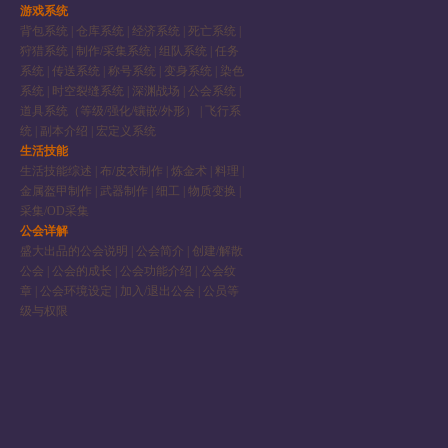
游戏系统
背包系统
|
仓库系统
|
经济系统
|
死亡系统
|
狩猎系统
|
制作/采集系统
|
组队系统
|
任务
系统
|
传送系统
|
称号系统
|
变身系统
|
染色
系统
|
时空裂缝系统
|
深渊战场
|
公会系统
|
道具系统（等级/强化/镶嵌/外形）
|
飞行系
统
|
副本介绍
|
宏定义系统
生活技能
生活技能综述
|
布/皮衣制作
|
炼金术
|
料理
|
金属盔甲制作
|
武器制作
|
细工
|
物质变换
|
采集/OD采集
公会详解
盛大出品的公会说明
|
公会简介
|
创建/解散
公会
|
公会的成长
|
公会功能介绍
|
公会纹
章
|
公会环境设定
|
加入/退出公会
|
公员等
级与权限