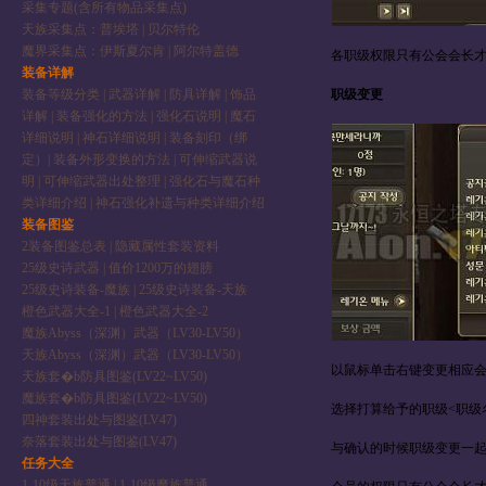
采集专题(含所有物品采集点)
天族采集点：普埃塔
|
贝尔特伦
魔界采集点：伊斯夏尔肯
|
阿尔特盖德
各职级权限只有公会会长才能
装备详解
装备等级分类
|
武器详解
|
防具详解
|
饰品
职级变更
详解
|
装备强化的方法
|
强化石说明
|
魔石
详细说明
|
神石详细说明
|
装备刻印（绑
定）
|
装备外形变换的方法
|
可伸缩武器说
明
|
可伸缩武器出处整理
|
强化石与魔石种
类详细介绍
|
神石强化补遗与种类详细介绍
装备图鉴
2装备图鉴总表
|
隐藏属性套装资料
25级史诗武器
|
值价1200万的翅膀
25级史诗装备-魔族
|
25级史诗装备-天族
橙色武器大全-1
|
橙色武器大全-2
魔族Abyss（深渊）武器（LV30-LV50）
天族Abyss（深渊）武器（LV30-LV50）
以鼠标单击右键变更相应
天族套�b防具图鉴(LV22~LV50)
魔族套�b防具图鉴(LV22~LV50)
选择打算给予的职级<职级
四神套装出处与图鉴(LV47)
奈落套装出处与图鉴(LV47)
与确认的时候职级变更一
任务大全
1-10级天族普通
|
1-10级魔族普通