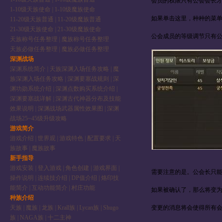
会员的权限只有公会会长
1-10级天族使命
|
1-10级魔族使命
如果单击这里，种种的菜单
11-20级天族普通
|
11-20级魔族普通
21-30级天族使命
|
21-30级魔族使命
公会成员的等级调节只有
天族称号任务整理
|
魔族称号任务整理
天族必做任务整理
|
魔族必做任务整理
深渊战场
深渊系统简介
|
天族深渊入场任务攻略
|
魔
族深渊入场任务攻略
|
深渊要塞战规则
|
深
渊功勋系统介绍
|
深渊点数购买系统介绍
|
深渊要塞战详解
|
深渊古代神器分布及技能
效果说明
|
深渊战场武器属性效果图
|
深渊
战场25~45级升级攻略
游戏简介
游戏介绍
|
世界观
|
游戏特色
|
配置要求
|
天
族故事
|
魔族故事
新手指导
游戏安装
|
登入游戏
|
角色创建
|
游戏界面
|
需要注意的是。公会长只
操作说明
|
连续技介绍
|
DP值介绍
|
烙印技
能简介
|
互动功能简介
|
村庄功能
如果被确认了，那么将变
种族介绍
变更的消息将会使得所有
天族
|
魔族
|
龙族
|
Krall族
|
Lycan族
|
Shugo
族
|
NAGA族
|
十二主神