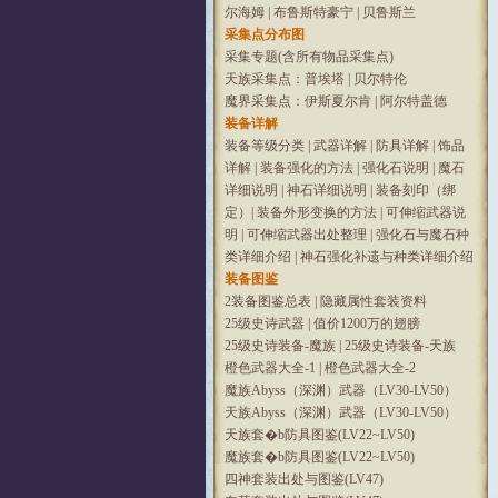
尔海姆
|
布鲁斯特豪宁
|
贝鲁斯兰
采集点分布图
采集专题(含所有物品采集点)
天族采集点：普埃塔
|
贝尔特伦
魔界采集点：伊斯夏尔肯
|
阿尔特盖德
装备详解
装备等级分类
|
武器详解
|
防具详解
|
饰品
详解
|
装备强化的方法
|
强化石说明
|
魔石
详细说明
|
神石详细说明
|
装备刻印（绑
定）
|
装备外形变换的方法
|
可伸缩武器说
明
|
可伸缩武器出处整理
|
强化石与魔石种
类详细介绍
|
神石强化补遗与种类详细介绍
装备图鉴
2装备图鉴总表
|
隐藏属性套装资料
25级史诗武器
|
值价1200万的翅膀
25级史诗装备-魔族
|
25级史诗装备-天族
橙色武器大全-1
|
橙色武器大全-2
魔族Abyss（深渊）武器（LV30-LV50）
天族Abyss（深渊）武器（LV30-LV50）
天族套�b防具图鉴(LV22~LV50)
魔族套�b防具图鉴(LV22~LV50)
四神套装出处与图鉴(LV47)