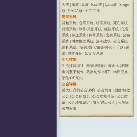
天族
|
魔族
|
龙族
|
Krall族
|
Lycan族
|
Shugo
族
|
NAGA族
|
十二主神
游戏系统
背包系统
|
仓库系统
|
经济系统
|
死亡系统
|
狩猎系统
|
制作/采集系统
|
组队系统
|
任务
系统
|
传送系统
|
称号系统
|
变身系统
|
染色
系统
|
时空裂缝系统
|
深渊战场
|
公会系统
|
道具系统（等级/强化/镶嵌/外形）
|
飞行系
统
|
副本介绍
|
宏定义系统
生活技能
生活技能综述
|
布/皮衣制作
|
炼金术
|
料理
|
金属盔甲制作
|
武器制作
|
细工
|
物质变换
|
采集/OD采集
公会详解
盛大出品的公会说明
|
公会简介
|
创建/解散
公会
|
公会的成长
|
公会功能介绍
|
公会纹
章
|
公会环境设定
|
加入/退出公会
|
公员等
级与权限