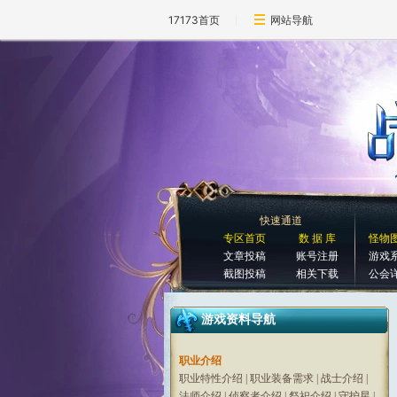
17173首页
网站导航
快速通道
专区首页
数 据 库
怪物
文章投稿
账号注册
游戏
截图投稿
相关下载
公会
游戏资料导航
职业介绍
职业特性介绍
|
职业装备需求
|
战士介绍
|
法师介绍
|
侦察者介绍
|
祭祀介绍
|
守护星
|