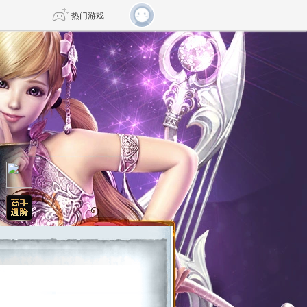
热门游戏
DNF
传奇4
剑网3旗舰版
新天龙八部
自由
诛仙世界
仙剑世界