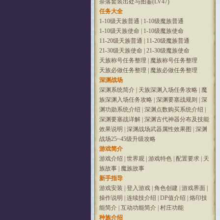
奈落套装出处与图鉴(LV47)
任务大全
1-10级天族普通
|
1-10级魔族普通
1-10级天族使命
|
1-10级魔族使命
11-20级天族普通
|
11-20级魔族普通
21-30级天族使命
|
21-30级魔族使命
天族称号任务整理
|
魔族称号任务整理
天族必做任务整理
|
魔族必做任务整理
深渊战场
深渊系统简介
|
天族深渊入场任务攻略
|
魔
族深渊入场任务攻略
|
深渊要塞战规则
|
深
渊功勋系统介绍
|
深渊点数购买系统介绍
|
深渊要塞战详解
|
深渊古代神器分布及技能
效果说明
|
深渊战场武器属性效果图
|
深渊
战场25~45级升级攻略
游戏简介
游戏介绍
|
世界观
|
游戏特色
|
配置要求
|
天
族故事
|
魔族故事
新手指导
游戏安装
|
登入游戏
|
角色创建
|
游戏界面
|
操作说明
|
连续技介绍
|
DP值介绍
|
烙印技
能简介
|
互动功能简介
|
村庄功能
种族介绍