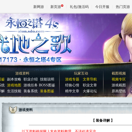
新网游
新页游
礼包/激活码
今日开服
热门页游
魔兽
天堂
王权与
游戏资料
玩家互动
截图视频
图鉴
副本攻略
职业介绍
技能说明
游戏专题
文章导航
视频专区
系统
游戏地图
游戏任务
BOSS图鉴
经验心情
职业文章
游戏截图
详解
生活技能
装备系统
装备图鉴
精华文章
火爆论坛
原画壁纸
游戏资料
【 装备详解 】
以下资料根据网上发布资料整理，不详处请见谅。