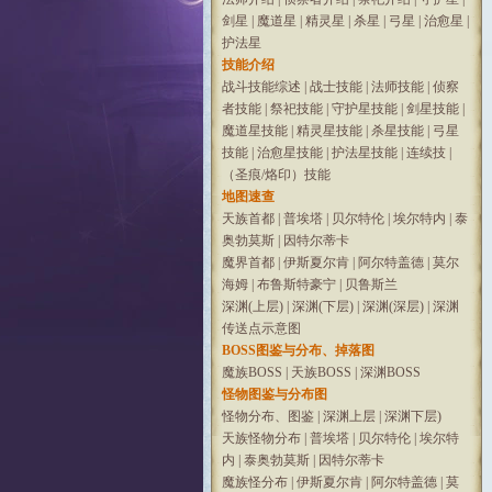
剑星
|
魔道星
|
精灵星
|
杀星
|
弓星
|
治愈星
|
护法星
技能介绍
战斗技能综述
|
战士技能
|
法师技能
|
侦察
者技能
|
祭祀技能
|
守护星技能
|
剑星技能
|
魔道星技能
|
精灵星技能
|
杀星技能
|
弓星
技能
|
治愈星技能
|
护法星技能
|
连续技
|
（圣痕/烙印）技能
地图速查
天族首都
|
普埃塔
|
贝尔特伦
|
埃尔特内
|
泰
奥勃莫斯
|
因特尔蒂卡
魔界首都
|
伊斯夏尔肯
|
阿尔特盖德
|
莫尔
海姆
|
布鲁斯特豪宁
|
贝鲁斯兰
深渊(上层)
|
深渊(下层)
|
深渊(深层)
|
深渊
传送点示意图
BOSS图鉴与分布、掉落图
魔族BOSS
|
天族BOSS
|
深渊BOSS
怪物图鉴与分布图
怪物分布、图鉴
|
深渊上层
|
深渊下层)
天族怪物分布
|
普埃塔
|
贝尔特伦
|
埃尔特
内
|
泰奥勃莫斯
|
因特尔蒂卡
魔族怪分布
|
伊斯夏尔肯
|
阿尔特盖德
|
莫