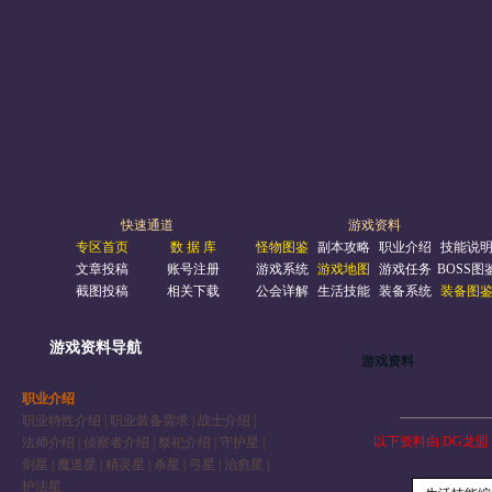
快速通道
游戏资料
专区首页
数 据 库
怪物图鉴
副本攻略
职业介绍
技能说
文章投稿
账号注册
游戏系统
游戏地图
游戏任务
BOSS图
截图投稿
相关下载
公会详解
生活技能
装备系统
装备图
游戏资料导航
游戏资料
职业介绍
职业特性介绍
|
职业装备需求
|
战士介绍
|
以下资料由 DG龙
法师介绍
|
侦察者介绍
|
祭祀介绍
|
守护星
|
剑星
|
魔道星
|
精灵星
|
杀星
|
弓星
|
治愈星
|
护法星