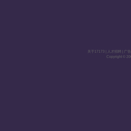
关于17173
|
人才招聘
|
广
Copyright © 200