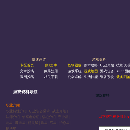
快速通道
游戏资料
专区首页
数 据 库
怪物图鉴
副本攻略
职业介绍
技能说
文章投稿
账号注册
游戏系统
游戏地图
游戏任务
BOSS图
截图投稿
相关下载
公会详解
生活技能
装备系统
装备图
游戏资料导航
游戏资料
职业介绍
职业特性介绍
|
职业装备需求
|
战士介绍
|
以下资料根据网上发
法师介绍
|
侦察者介绍
|
祭祀介绍
|
守护星
|
剑星
|
魔道星
|
精灵星
|
杀星
|
弓星
|
治愈星
|
护法星