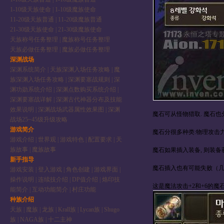
1-10级天族使命
|
1-10级魔族使命
11-20级天族普通
|
11-20级魔族普通
21-30级天族使命
|
21-30级魔族使命
天族称号任务整理
|
魔族称号任务整理
天族必做任务整理
|
魔族必做任务整理
深渊战场
深渊系统简介
|
天族深渊入场任务攻略
|
魔
族深渊入场任务攻略
|
深渊要塞战规则
|
深
渊功勋系统介绍
|
深渊点数购买系统介绍
|
深渊要塞战详解
|
深渊古代神器分布及技能
效果说明
|
深渊战场武器属性效果图
|
深渊
魔石可从怪物猎取. 魔石也
战场25~45级升级攻略
游戏简介
魔石分很多种类:物理攻击力
游戏介绍
|
世界观
|
游戏特色
|
配置要求
|
天
族故事
|
魔族故事
魔石如果插入装备, 则装
新手指导
魔石插入也有可能失败（
游戏安装
|
登入游戏
|
角色创建
|
游戏界面
|
操作说明
|
连续技介绍
|
DP值介绍
|
烙印技
这是魔法攻击+2和+6的魔
能简介
|
互动功能简介
|
村庄功能
种族介绍
天族
|
魔族
|
龙族
|
Krall族
|
Lycan族
|
Shugo
族
|
NAGA族
|
十二主神