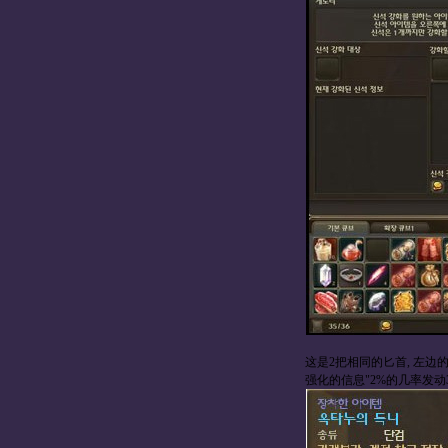
这是2把相同的匕首, 左边
强化的信息"2%的几率发动