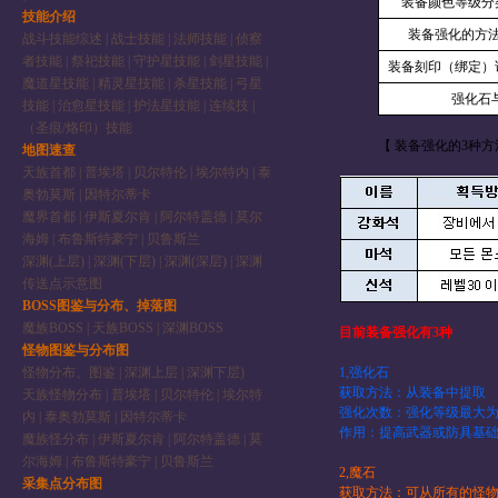
装备颜色等级分
技能介绍
装备强化的方
战斗技能综述
|
战士技能
|
法师技能
|
侦察
者技能
|
祭祀技能
|
守护星技能
|
剑星技能
|
装备刻印（绑定）
魔道星技能
|
精灵星技能
|
杀星技能
|
弓星
强化石
技能
|
治愈星技能
|
护法星技能
|
连续技
|
（圣痕/烙印）技能
【 装备强化的3种方
地图速查
天族首都
|
普埃塔
|
贝尔特伦
|
埃尔特内
|
泰
奥勃莫斯
|
因特尔蒂卡
魔界首都
|
伊斯夏尔肯
|
阿尔特盖德
|
莫尔
海姆
|
布鲁斯特豪宁
|
贝鲁斯兰
深渊(上层)
|
深渊(下层)
|
深渊(深层)
|
深渊
传送点示意图
BOSS图鉴与分布、掉落图
魔族BOSS
|
天族BOSS
|
深渊BOSS
目前装备强化有3种
怪物图鉴与分布图
怪物分布、图鉴
|
深渊上层
|
深渊下层)
1,强化石
获取方法：从装备中提取
天族怪物分布
|
普埃塔
|
贝尔特伦
|
埃尔特
强化次数：强化等级最大为
内
|
泰奥勃莫斯
|
因特尔蒂卡
作用：提高武器或防具基
魔族怪分布
|
伊斯夏尔肯
|
阿尔特盖德
|
莫
尔海姆
|
布鲁斯特豪宁
|
贝鲁斯兰
2,魔石
采集点分布图
获取方法：可从所有的怪