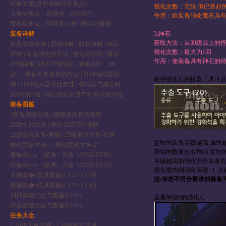
采集专题(含所有物品采集点)
强化次数：无限,但已装好
天族采集点：普埃塔
|
贝尔特伦
作用：给装备强化魔石具
魔界采集点：伊斯夏尔肯
|
阿尔特盖德
装备详解
3,神石
获取方法：从30级以上的
装备等级分类
|
武器详解
|
防具详解
|
饰品
强化次数：最大为1回
详解
|
装备强化的方法
|
强化石说明
|
魔石
作用：使装备具有神石的
详细说明
|
神石详细说明
|
装备刻印（绑
定）
|
装备外形变换的方法
|
可伸缩武器说
获得强化石的提取工具可从
明
|
可伸缩武器出处整理
|
强化石与魔石种
类详细介绍
|
神石强化补遗与种类详细介绍
装备图鉴
2装备图鉴总表
|
隐藏属性套装资料
25级史诗武器
|
值价1200万的翅膀
25级史诗装备-魔族
|
25级史诗装备-天族
提取的装备等级越高,属性越
橙色武器大全-1
|
橙色武器大全-2
获得的数量也有增加.提取
魔族Abyss（深渊）武器（LV30-LV50）
等级越高的强化石给装备提
天族Abyss（深渊）武器（LV30-LV50）
强化成功则强化等级+1 ,失败
天族套�b防具图鉴(LV22~LV50)
注:有些不符合要求的装备
魔族套�b防具图鉴(LV22~LV50)
四神套装出处与图鉴(LV47)
这是等级8的强化石
奈落套装出处与图鉴(LV47)
任务大全
1-10级天族普通
|
1-10级魔族普通