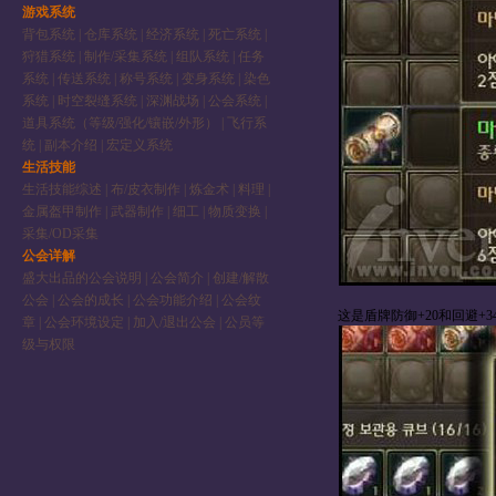
游戏系统
背包系统
|
仓库系统
|
经济系统
|
死亡系统
|
狩猎系统
|
制作/采集系统
|
组队系统
|
任务
系统
|
传送系统
|
称号系统
|
变身系统
|
染色
系统
|
时空裂缝系统
|
深渊战场
|
公会系统
|
道具系统（等级/强化/镶嵌/外形）
|
飞行系
统
|
副本介绍
|
宏定义系统
生活技能
生活技能综述
|
布/皮衣制作
|
炼金术
|
料理
|
金属盔甲制作
|
武器制作
|
细工
|
物质变换
|
采集/OD采集
公会详解
盛大出品的公会说明
|
公会简介
|
创建/解散
公会
|
公会的成长
|
公会功能介绍
|
公会纹
这是盾牌防御+20和回避+3
章
|
公会环境设定
|
加入/退出公会
|
公员等
级与权限