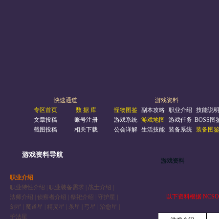
快速通道
游戏资料
专区首页
数 据 库
怪物图鉴
副本攻略
职业介绍
技能说
文章投稿
账号注册
游戏系统
游戏地图
游戏任务
BOSS图
截图投稿
相关下载
公会详解
生活技能
装备系统
装备图
游戏资料导航
游戏资料
职业介绍
职业特性介绍
|
职业装备需求
|
战士介绍
|
以下资料根据 NCS
法师介绍
|
侦察者介绍
|
祭祀介绍
|
守护星
|
剑星
|
魔道星
|
精灵星
|
杀星
|
弓星
|
治愈星
|
护法星